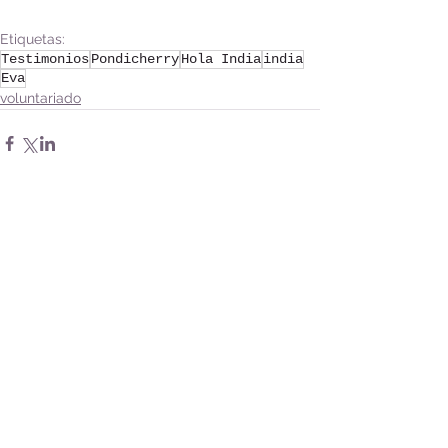
Etiquetas:
Testimonios
Pondicherry
Hola India
india
Eva
voluntariado