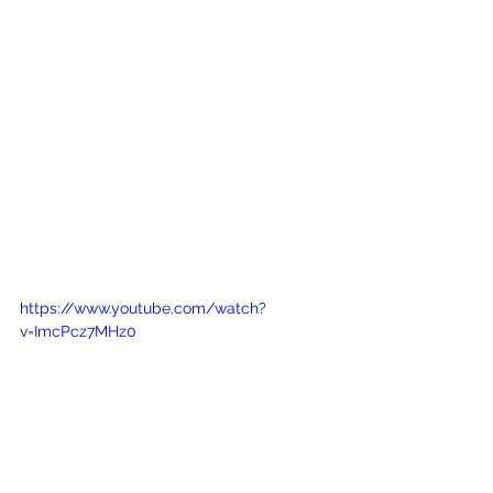
https://www.youtube.com/watch?
v=ImcPcz7MHz0