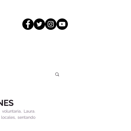
NES
voluntaria, Laura. 
locales, sentando 