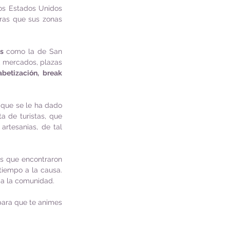
os Estados Unidos 
ras que sus zonas 
s 
como la de San 
 mercados, plazas 
betización, break 
que se le ha dado 
ta de turistas, que 
rtesanias, de tal 
es que encontraron 
iempo a la causa. 
ia la comunidad. 
para que te animes 