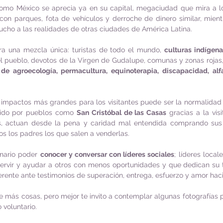
como México se aprecia ya en su capital, megaciudad que mira a l
con parques, fota de vehículos y derroche de dinero similar, mient
cho a las realidades de otras ciudades de América Latina. 
ra una mezcla única: turistas de todo el mundo, 
culturas indígena
l pueblo, devotos de la Virgen de Gudalupe, comunas y zonas rojas,
de agroecología, permacultura, equinoterapia, discapacidad, alfa
 impactos más grandes para los visitantes puede ser la normalidad 
dido por pueblos como 
San Cristóbal de las Casas
 gracias a la visi
, actuan desde la pena y caridad mal entendida comprando sus a
s los padres los que salen a venderlas.  
nario poder 
conocer y conversar con líderes sociales
; líderes local
servir y ayudar a otros con menos oportunidades y que dedican su t
erente ante testimonios de superación, entrega, esfuerzo y amor hac
e más cosas, pero mejor te invito a contemplar algunas fotografías 
voluntario. 