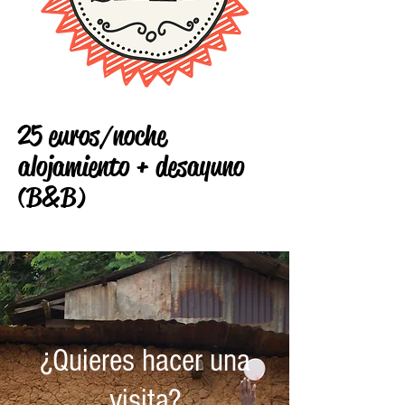
25 euros/noche
alojamiento + desayuno
(B&B)
¿Quieres hacer una
visita?