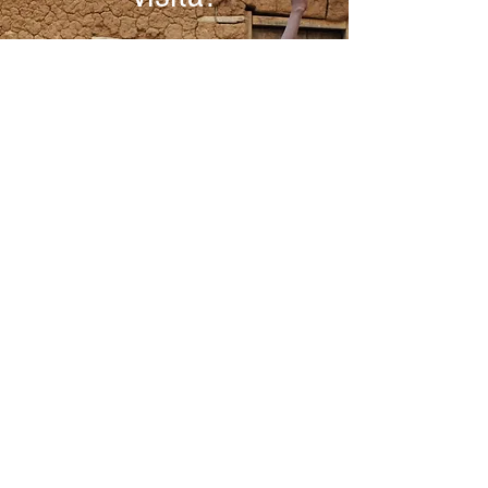
Por favor ponte en contacto con nosotros
para indicarnos las fechas y poder
confirmar la disponibilidad
RESERVAR
HOLA GHANA
Conócenos
Hola
Historia
Equipo
BLOG