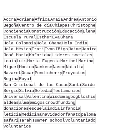
Accra
Adriana
Africa
Amaia
Andrea
Antonio
Begoña
Centro de día
Chiapas
Christophe
Conciencia
Construcción
Educación
Elena
Escuela rural
Esther
Eva
Ghana
Hola Colombia
Hola Ghana
Hola India
Hola México
Irati
Ivan
Iñigo
Jaime
Janire
José María
Koforidua
Lideres sociales
Louis
Luis
Maria Eugenia
Maribel
Marina
Miguel
Monica
Nankese
Nasco
Natalia
Nazaret
Oscar
Pondicherry
Proyectos
Regina
Royal
San Cristobal de las Casas
Santi
Seidu
Sergio
Silvia
Soledad
Testimonios
Universal
Valentina
Wisdom
agbogbloshie
aldeas
alma
amigos
crowdfunding
donaciones
escuela
india
infancia
leticia
medicina
navidad
orfanato
paloma
safari
sarah
summer school
voluntariado
voluntarios