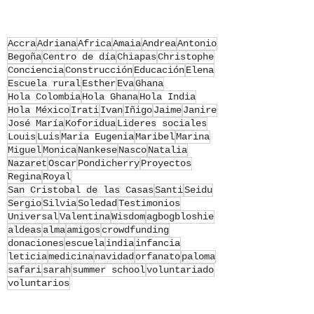
Accra
Adriana
Africa
Amaia
Andrea
Antonio
Begoña
Centro de día
Chiapas
Christophe
Conciencia
Construcción
Educación
Elena
Escuela rural
Esther
Eva
Ghana
Hola Colombia
Hola Ghana
Hola India
Hola México
Irati
Ivan
Iñigo
Jaime
Janire
José María
Koforidua
Lideres sociales
Louis
Luis
Maria Eugenia
Maribel
Marina
Miguel
Monica
Nankese
Nasco
Natalia
Nazaret
Oscar
Pondicherry
Proyectos
Regina
Royal
San Cristobal de las Casas
Santi
Seidu
Sergio
Silvia
Soledad
Testimonios
Universal
Valentina
Wisdom
agbogbloshie
aldeas
alma
amigos
crowdfunding
donaciones
escuela
india
infancia
leticia
medicina
navidad
orfanato
paloma
safari
sarah
summer school
voluntariado
voluntarios