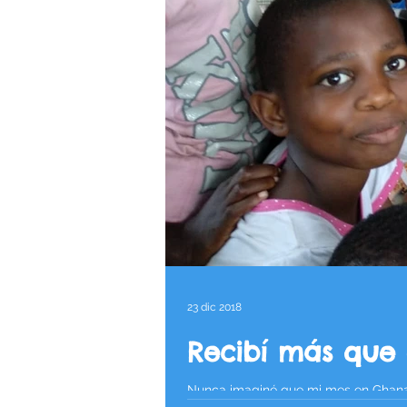
23 dic 2018
Recibí más que 
Nunca imaginé que mi mes en Ghana fu