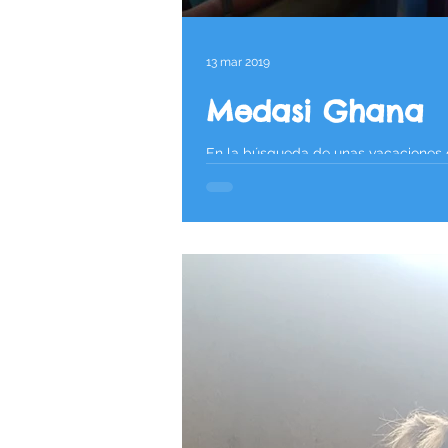
13 mar 2019
Medasi Ghana
En la búsqueda de unas vacaciones dif