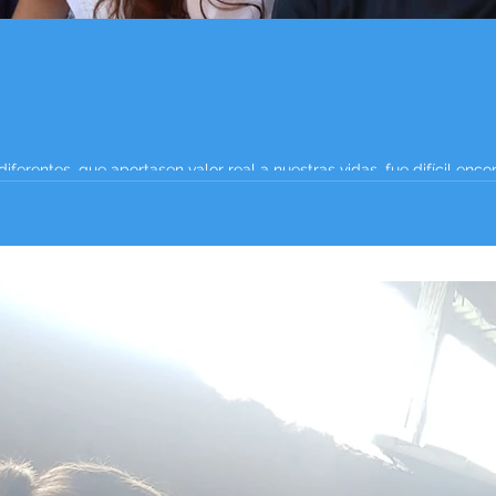
erentes, que aportasen valor real a nuestras vidas, fue difícil encon