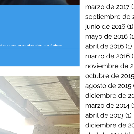
marzo de 2017
(
septiembre de 
junio de 2016
(1)
mayo de 2016
(1
abril de 2016
(1)
trar una organización sin ánimo...
marzo de 2016
(
noviembre de 2
octubre de 201
agosto de 2015
diciembre de 2
marzo de 2014
(
abril de 2013
(1)
diciembre de 2