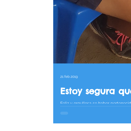
21 feb 2019
Estoy segura qu
Feliz y orgullosa se haber pertenec