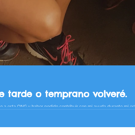
e tarde o temprano volveré.
ido a esta ONG y haber podido contribuir con mi ayuda durante mi es